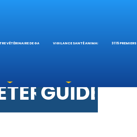
ES VÉTÉRINAI
ÉTÉRINAIRE D
TIQUES E
ES OPHTALM
’HÔPITAL VÉTÉ
CALCULAT
TRE VÉTÉRINAIRE DE GARDE
VIGILANCE SANTÉ ANIMALE
3115 PREMIER
TOXICATIONS
ÉTÉRINAIRES 
GUIDES P
 UNE URGENCE