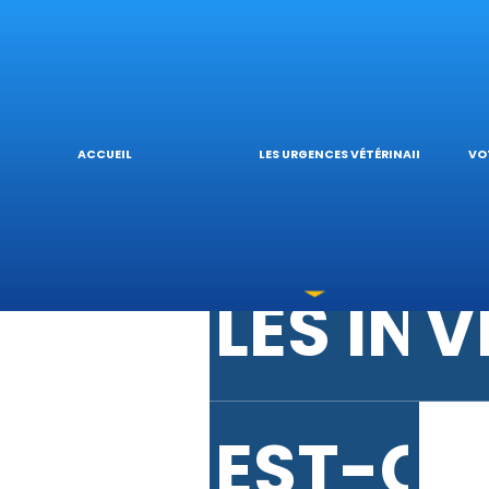
URGENC
V
URGENC
L
ACCUEIL
LES URGENCES VÉTÉRINAIRES
VO
LES IN
V
EST-CE