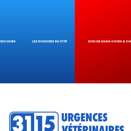
RES NAC
E GARDE À DOM
T PIROPLASMO
OLOGIQUES
RINAIRE
EUR DE TOXI
S SECOURS
LES DOSSIERS DU 3115
DON DE SANG CHIEN & C
DU RÉSEAU
RATIQUES VÉT
?