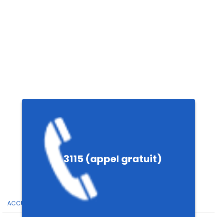
es
é
3115 (appel gratuit)
ale
ACCUEIL
>
VIGILANCE URGENCES VÉTÉRINAIRES