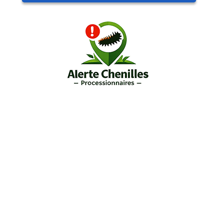
nnières
Pour
signaler