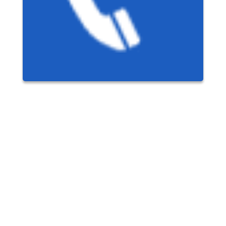
ima
ison