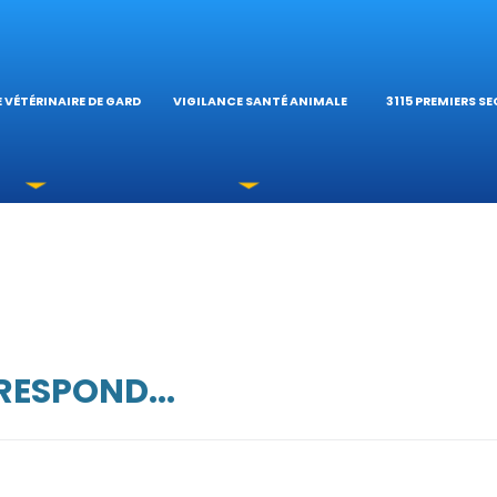
OPHTALMOLOGIQUES
HÔPITAL VÉTÉRINAIRE
CALCULATEUR D
CATIONS
TÉRINAIRES DU RÉSEAU
GUIDES PRATIQ
 VÉTÉRINAIRE DE GARDE
VIGILANCE SANTÉ ANIMALE
3115 PREMIERS S
 URGENCE?
ESPOND...