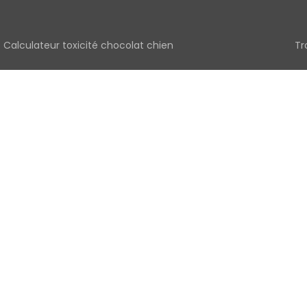
Calculateur toxicité chocolat chien
Tr
Télémédecine vétérinaire, téléconsultation d'urgence
Tr
Animaux perdus trouvés
Vé