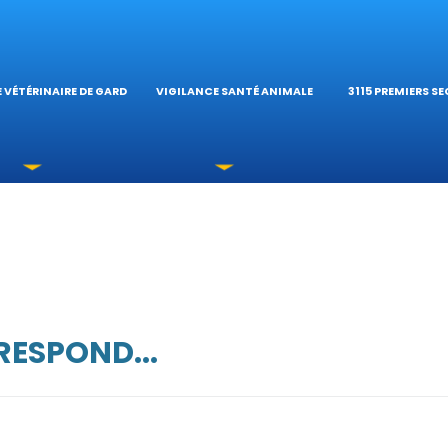
OPHTALMOLOGIQUES
HÔPITAL VÉTÉRINAIRE
CALCULATEUR D
CATIONS
TÉRINAIRES DU RÉSEAU
GUIDES PRATIQ
 VÉTÉRINAIRE DE GARDE
VIGILANCE SANTÉ ANIMALE
3115 PREMIERS S
 URGENCE?
ESPOND...