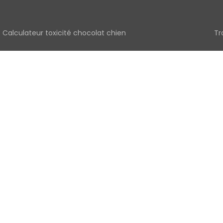
Calculateur toxicité chocolat chien
Tr
Télémédecine vétérinaire, téléconsultation d'urgence
Tr
Animaux perdus trouvés
Vé