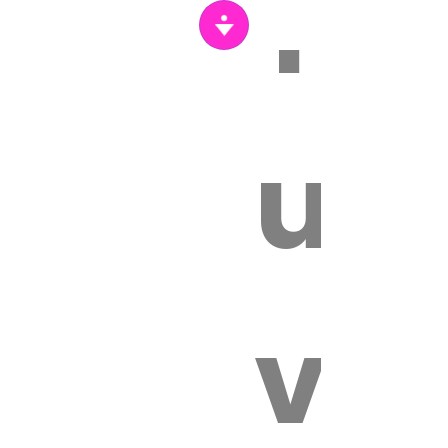
Tr
un
vét