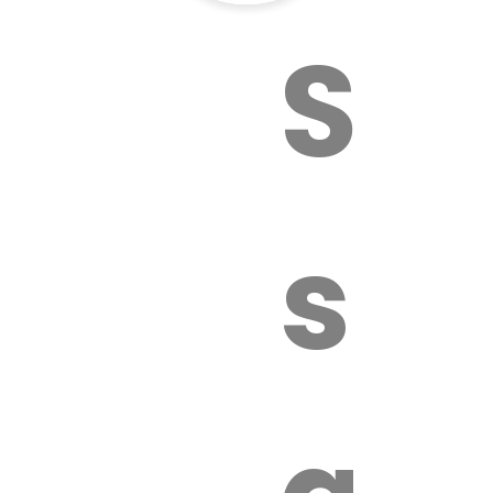
Sur
sa
é.