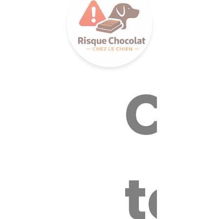
Cal
tox