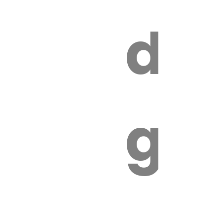
s
de
ires
ga