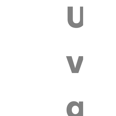
Un
E VÉTÉRI
vét
au