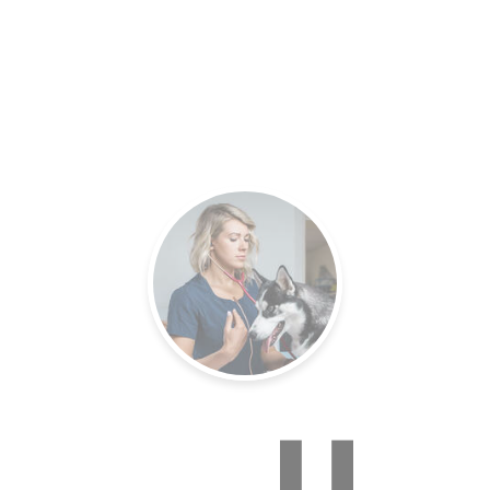
es.
Un