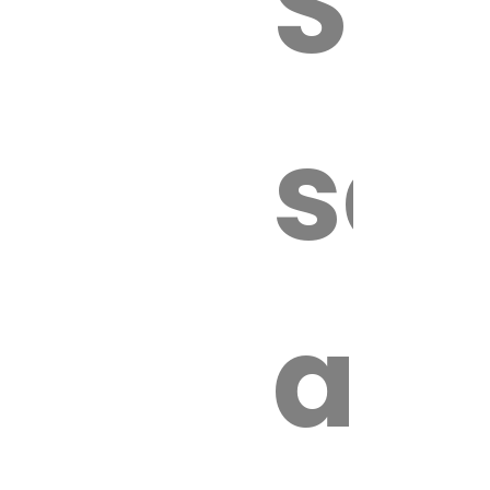
Sur
sa
an
é.