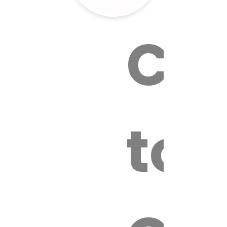
Cal
tox