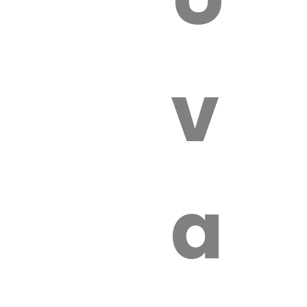
 VÉTÉRI
vét
aut