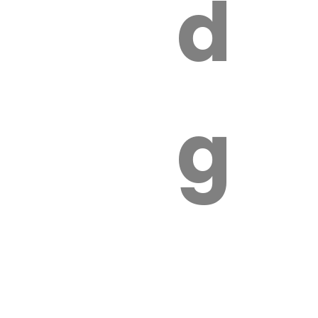
s
de
ires
ga