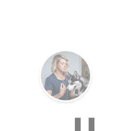
es.
Un