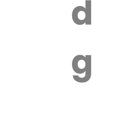
s
de
ires
ga