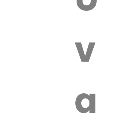
 VÉTÉRI
vét
aut