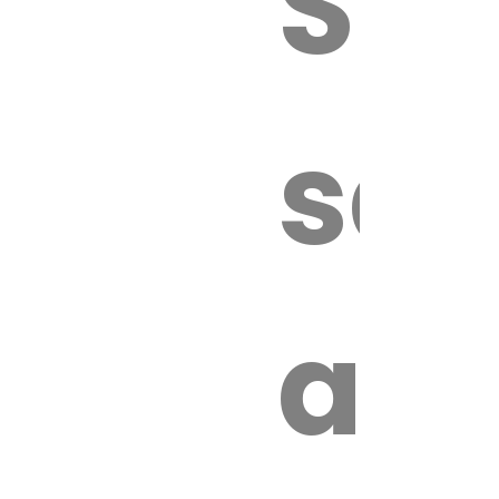
Sur
sa
an
é.