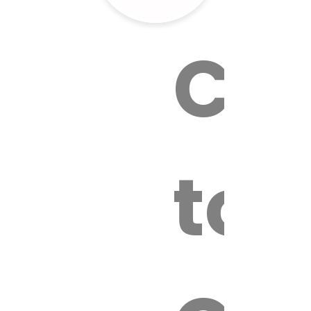
Cal
tox