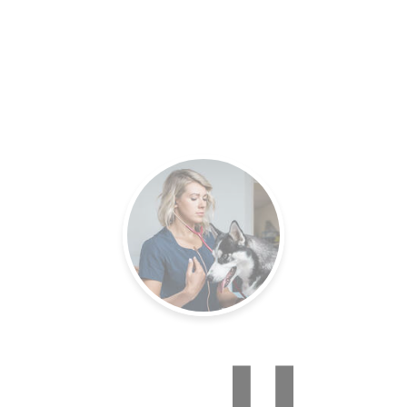
es.
Un