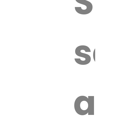
Sur
sa
an
é.