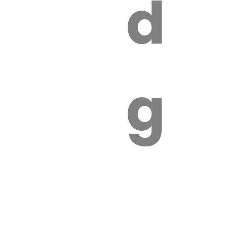
s
de
ires
ga