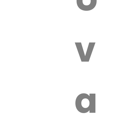
 VÉTÉRI
vét
aut