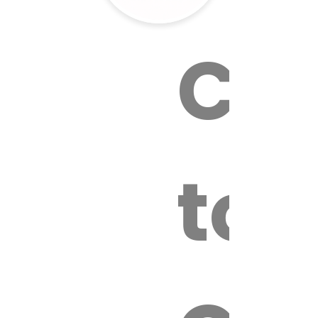
Cal
tox