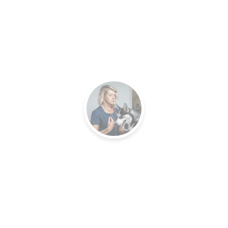
RE VÉT
U