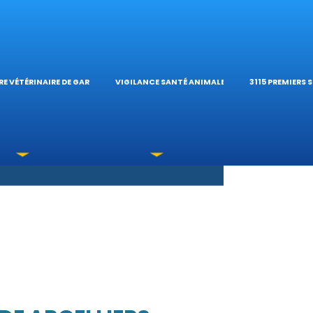
S OPHTALMOLOG
HÔPITAL VÉTÉRIN
CALCULATE
E VÉTÉRINAIRE DE GARDE
VIGILANCE SANTÉ ANIMALE
3115 PREMIERS 
XICATIONS
ÉTÉRINAIRES DU 
GUIDES PRA
UNE URGENCE?