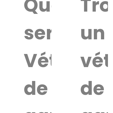
Quel
Tro
service
un
Vétérinai
vét
de
de