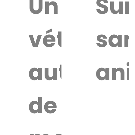
uver
Un
Sur
vétérinai
san
re
érinaire
autour
an
de