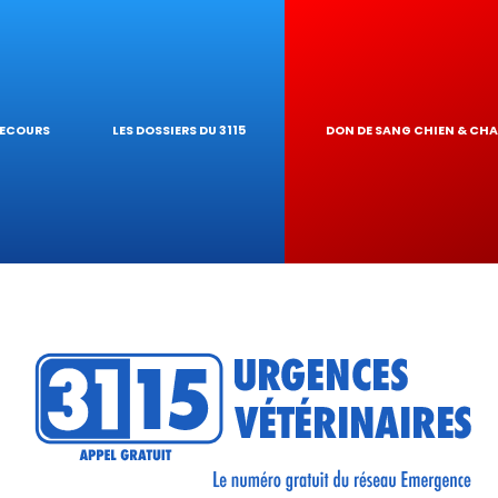
IQUES
AIRE
UR DE TOXICITÉ
SECOURS
LES DOSSIERS DU 3115
DON DE SANG CHIEN & CH
RÉSEAU
TIQUES VÉTÉRINA