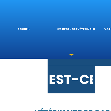
URGENCE
L’
ACCUEIL
LES URGENCES VÉTÉRINAIRES
VOTR
LES INTO
V
EST-CE 