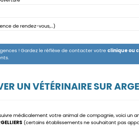
bsence de rendez-vous,...)
rgences ! Gardez le réflèxe de contacter votre
clinique ou 
ents.
ER UN VÉTÉRINAIRE SUR ARGE
e suivre médicalement votre animal de compagnie, voici un 
RGELLIERS
(certains établissements ne souhaitant pas appa