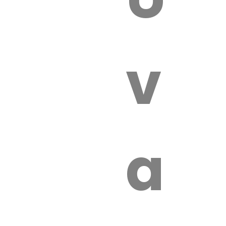
 VÉTÉRI
vét
aut