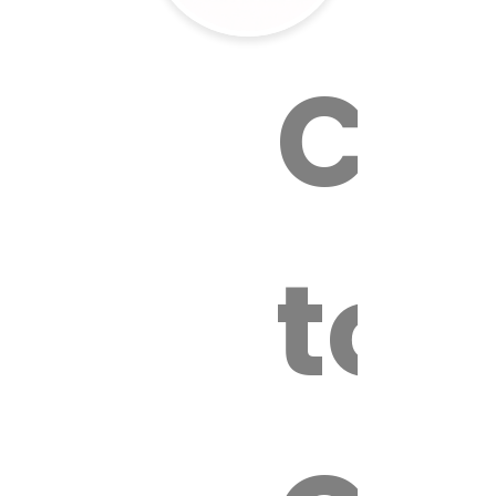
Cal
tox