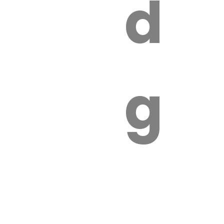
s
de
ires
ga