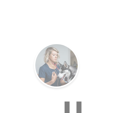
es.
Un