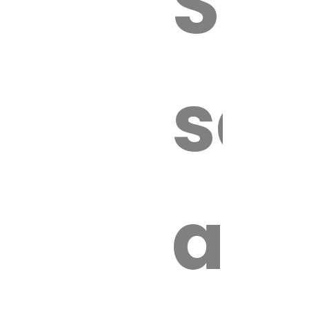
Sur
sa
an
é.