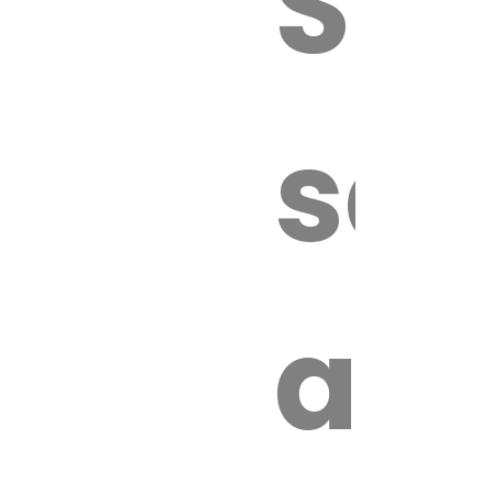
Sur
sa
an
é.