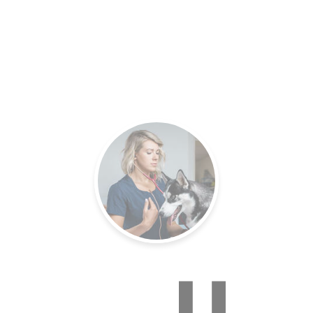
es.
Un