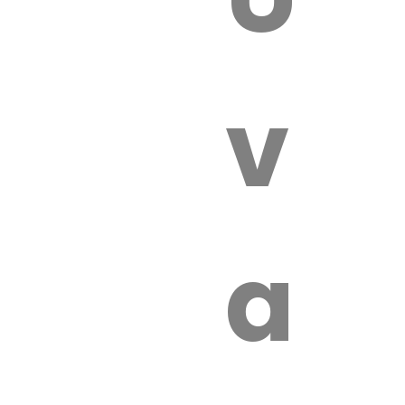
 VÉTÉRI
vét
aut