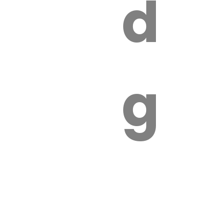
s
de
ires
ga