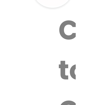
Cal
tox