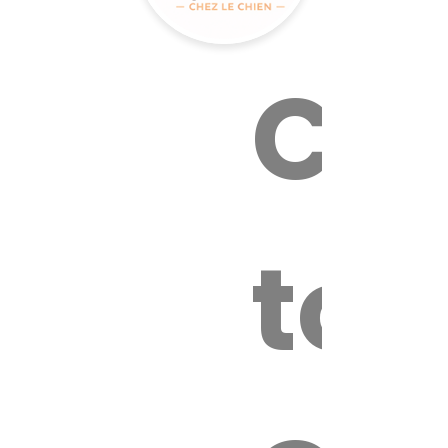
Cal
tox