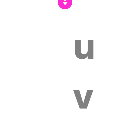
un
vét