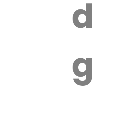
s
de
ires
ga