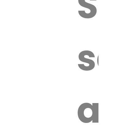
Sur
sa
an
é.