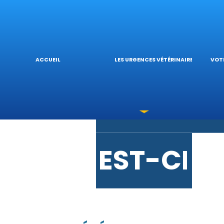
URGENCE
L’
ACCUEIL
LES URGENCES VÉTÉRINAIRES
VOTR
LES INTO
V
EST-CE 