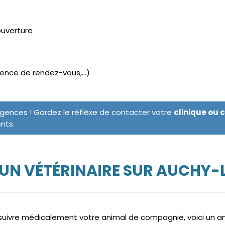
ouverture
bsence de rendez-vous,...)
rgences ! Gardez le réflèxe de contacter votre
clinique ou 
ents.
UN VÉTÉRINAIRE SUR AUCHY-
e suivre médicalement votre animal de compagnie, voici un 