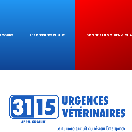
IQUES
AIRE
UR DE TOXICITÉ
SECOURS
LES DOSSIERS DU 3115
DON DE SANG CHIEN & CH
RÉSEAU
TIQUES VÉTÉRINA