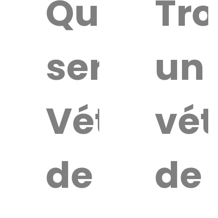
Quel
Tro
service
un
Vétérinai
vét
de
de