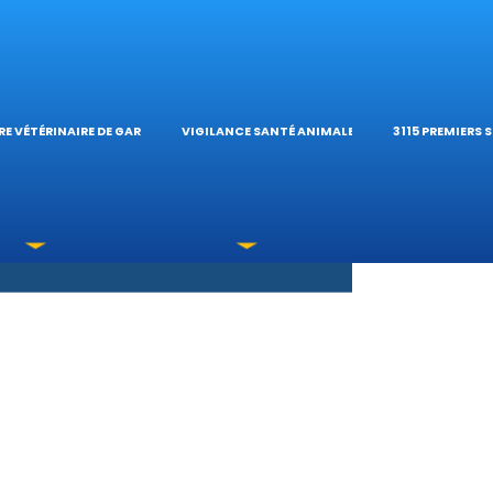
S OPHTALMOLOG
HÔPITAL VÉTÉRIN
CALCULATE
E VÉTÉRINAIRE DE GARDE
VIGILANCE SANTÉ ANIMALE
3115 PREMIERS 
XICATIONS
ÉTÉRINAIRES DU 
GUIDES PRA
UNE URGENCE?