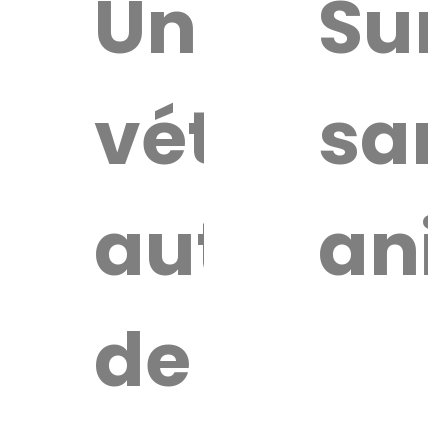
uver
Un
Sur
vétérinai
sa
re
érinaire
autour
an
de