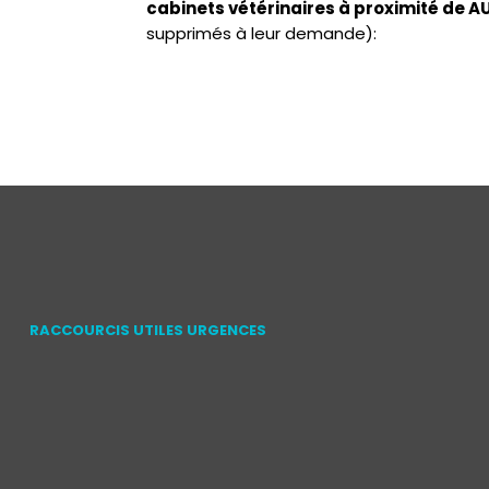
cabinets vétérinaires à proximité de
supprimés à leur demande):
RACCOURCIS UTILES URGENCES