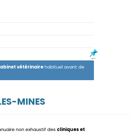
cabinet vétérinaire
habituel avant de
LES-MINES
annuaire non exhaustif des
cliniques et