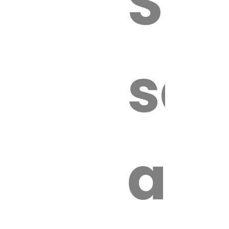
Sur
sa
an
é.