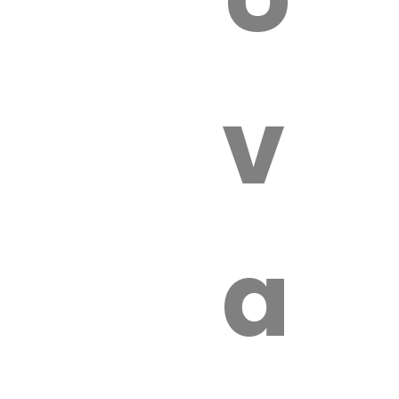
 VÉTÉRI
vét
aut