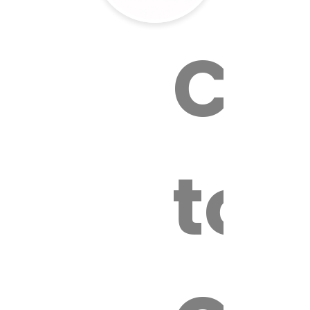
Cal
tox