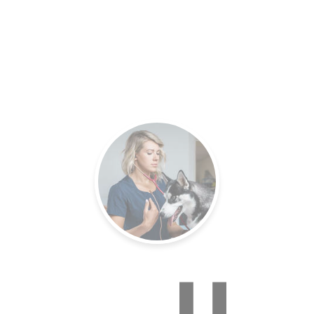
es.
Un