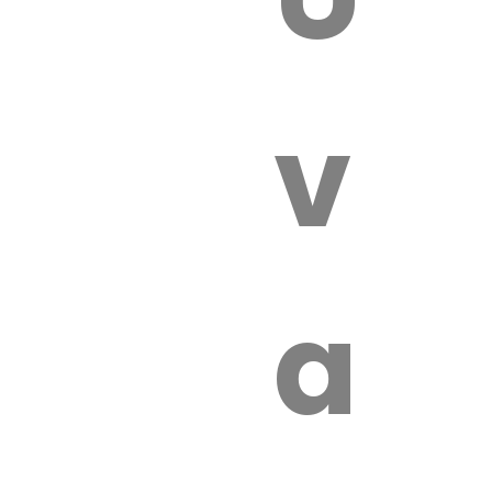
 VÉTÉRI
vét
aut