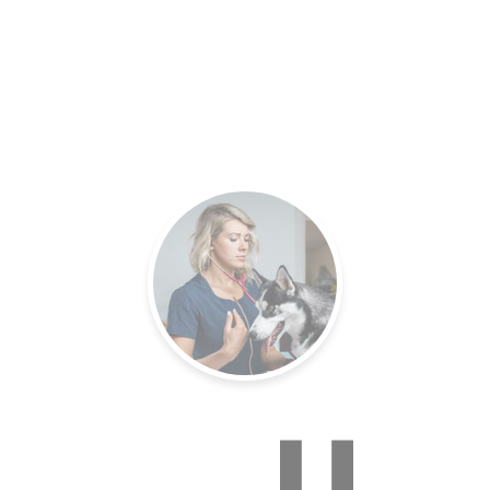
es.
Un