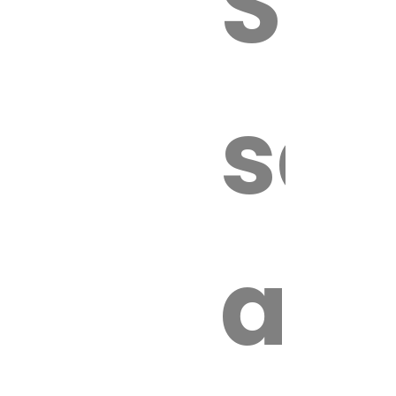
Sur
sa
an
é.