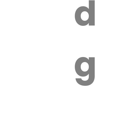
s
de
ires
ga