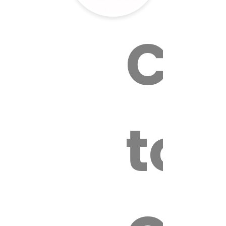
Cal
tox