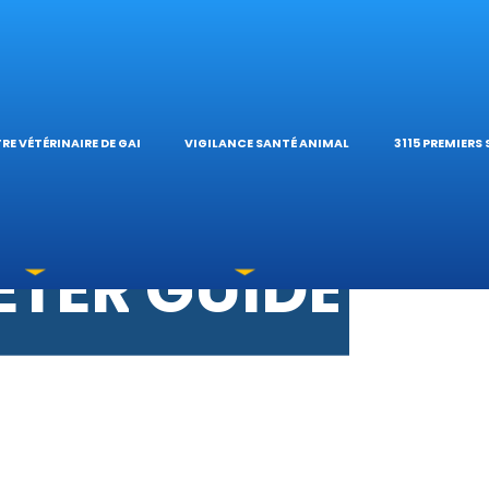
S VÉTÉRINAIR
ÉTÉRINAIRE DE 
TIQUES ET
ES OPHTALMOL
’HÔPITAL VÉTÉR
CALCULAT
RE VÉTÉRINAIRE DE GARDE
VIGILANCE SANTÉ ANIMALE
3115 PREMIERS
OXICATIONS
ÉTÉRINAIRES D
GUIDES PR
UNE URGENCE?