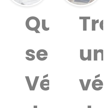
Quel
Tr
service
un
Vétérin
vé