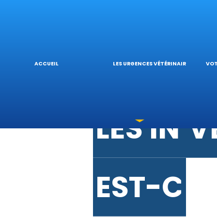
URGENCE
V
URGENC
L
ACCUEIL
LES URGENCES VÉTÉRINAIRES
VOT
LES INT
V
EST-CE 