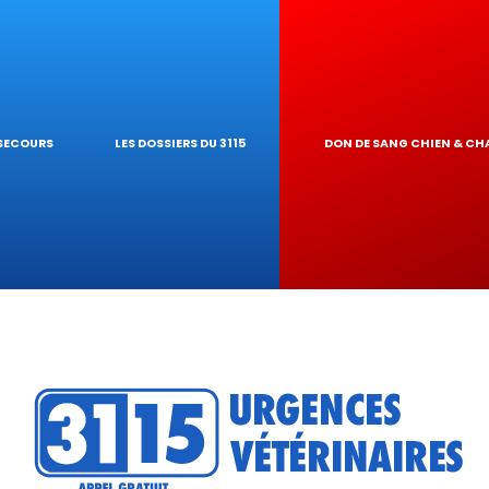
ES NAC
GARDE À DOMIC
 PIROPLASMOS
OGIQUES
INAIRE
EUR DE TOXICI
 SECOURS
LES DOSSIERS DU 3115
DON DE SANG CHIEN & CH
U RÉSEAU
ATIQUES VÉTÉR