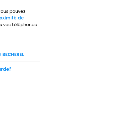
. Vous pouvez
oximité de
is vos téléphones
ur BECHEREL
arde?