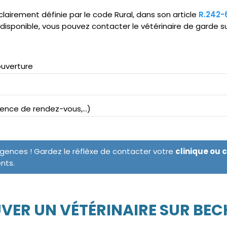
clairement définie par le code Rural, dans son article
R.242-
ndisponible, vous pouvez contacter le vétérinaire de garde s
ouverture
bsence de rendez-vous,...)
rgences ! Gardez le réflèxe de contacter votre
clinique ou 
ents.
VER UN VÉTÉRINAIRE SUR BEC