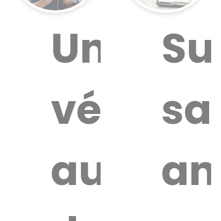
ouver
Un
Su
vétérina
sa
aire
térinaire
autour
an