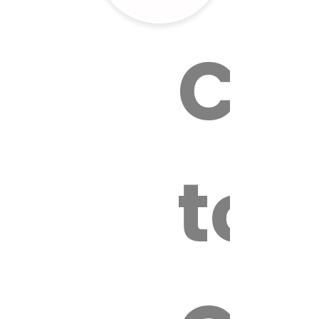
Cal
tox