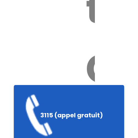
to
Ch
e
3115 (appel gratuit)