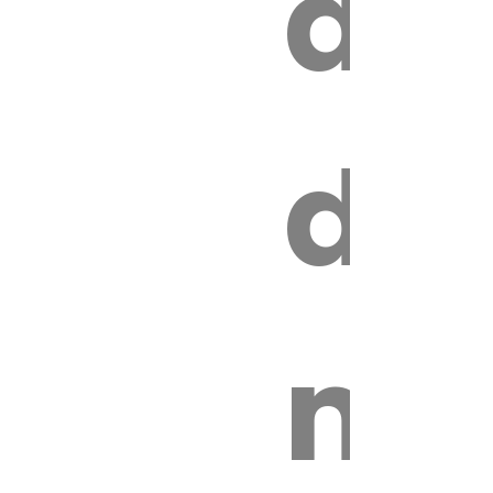
au
z
de
ire
mo