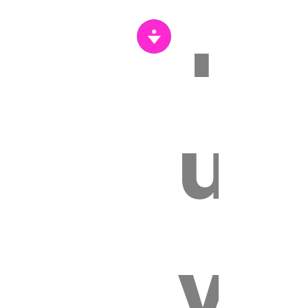
Tr
s
un
vét