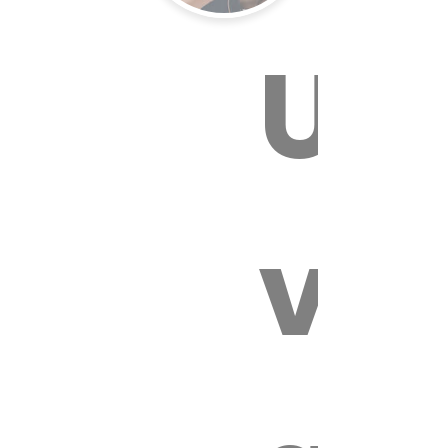
Un
E VÉTÉRI
vét