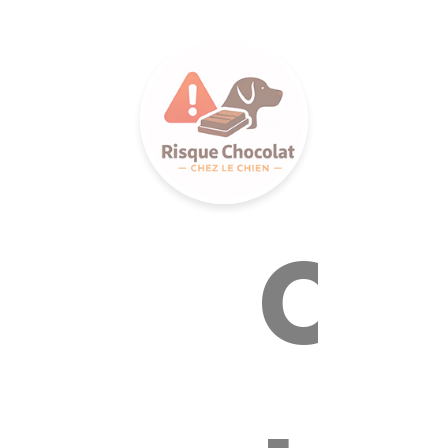
LANCE S
Ca