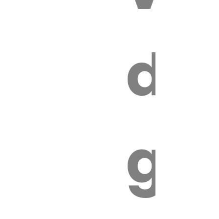
s
de
ires
ga