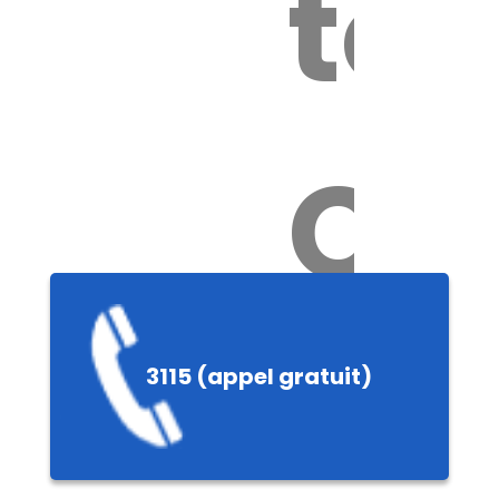
tox
Ch
3115 (appel gratuit)