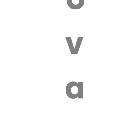
 VÉTÉRI
vét
aut