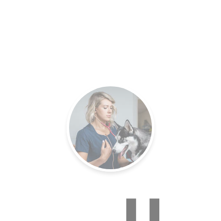
es.
Un