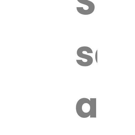
Sur
sa
an
é.