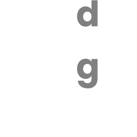
s
de
ires
ga