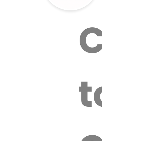
Cal
tox