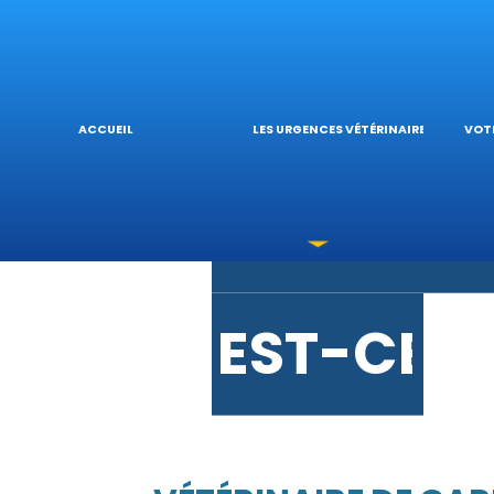
URGENCE
L’
ACCUEIL
LES URGENCES VÉTÉRINAIRES
VOTR
LES INTO
V
EST-CE 