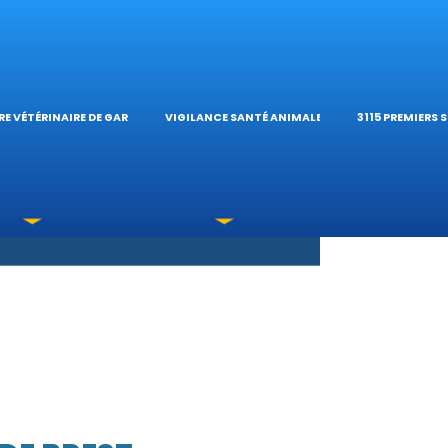
S OPHTALMOLOG
HÔPITAL VÉTÉRIN
CALCULATE
E VÉTÉRINAIRE DE GARDE
VIGILANCE SANTÉ ANIMALE
3115 PREMIERS 
XICATIONS
ÉTÉRINAIRES DU 
GUIDES PRA
UNE URGENCE?