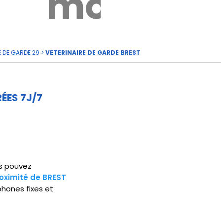
rde
moi
E DE GARDE 29
>
VETERINAIRE DE GARDE BREST
ÉES 7J/7
us pouvez
roximité de BREST
phones fixes et