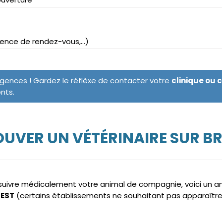
bsence de rendez-vous,...)
rgences ! Gardez le réflèxe de contacter votre
clinique ou 
ents.
UVER UN VÉTÉRINAIRE SUR B
e suivre médicalement votre animal de compagnie, voici un 
REST
(certains établissements ne souhaitant pas apparaître