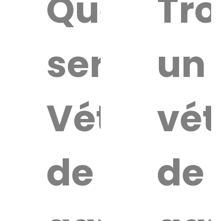
Quel
Tro
service
un
Vétérinai
vét
de
de