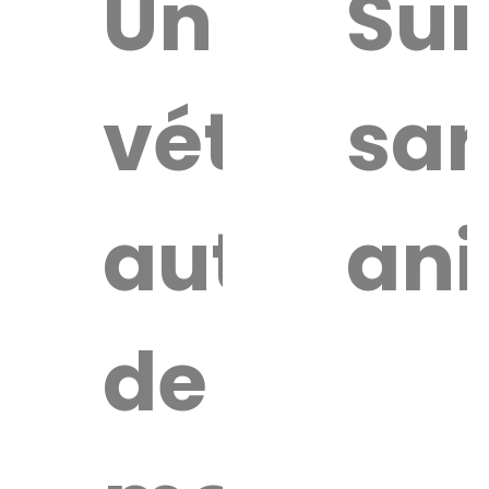
uver
Un
Sur
vétérinai
san
re
érinaire
autour
an
de