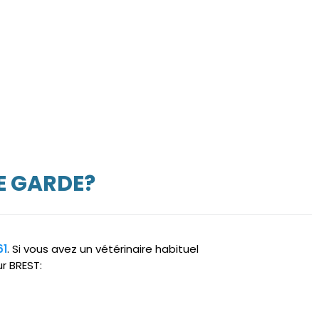
E GARDE?
61
. Si vous avez un vétérinaire habituel
r BREST: