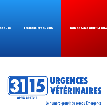
IQUES
AIRE
UR DE TOXICITÉ
SECOURS
LES DOSSIERS DU 3115
DON DE SANG CHIEN & CH
RÉSEAU
TIQUES VÉTÉRINA