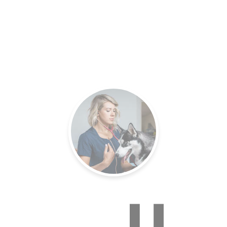
es.
Un