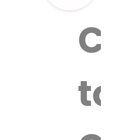
Cal
tox