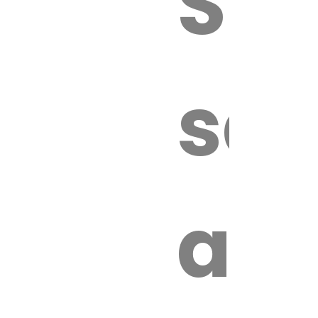
Sur
sa
an
é.