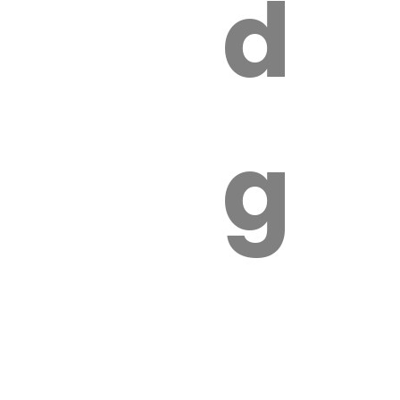
s
de
ires
ga