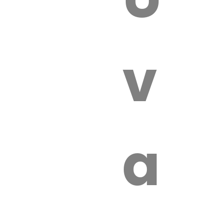
 VÉTÉRI
vét
aut