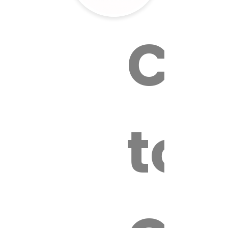
Cal
tox