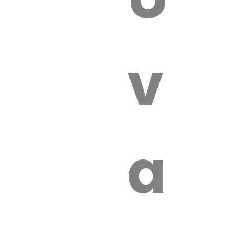
 VÉTÉRI
vét
aut