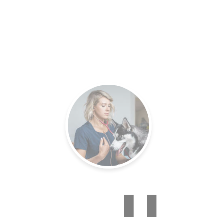
es.
Un