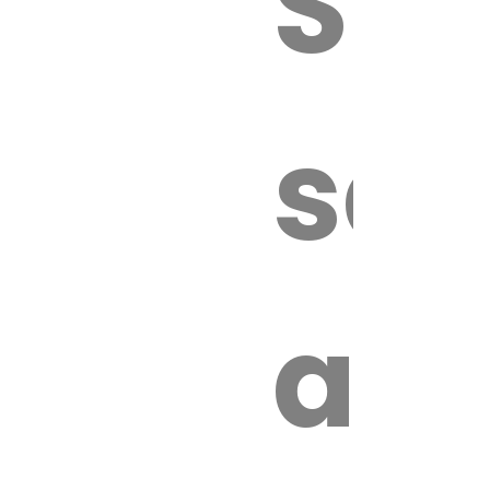
Sur
sa
an
é.