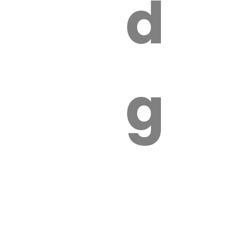
s
de
ires
ga