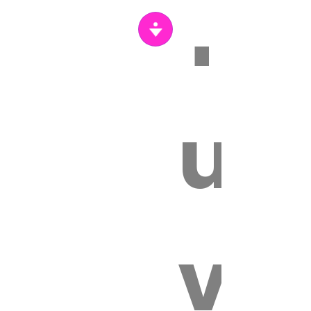
Tr
s
un
vét