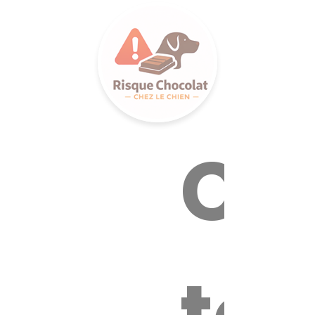
LANCE S
Ca
tox