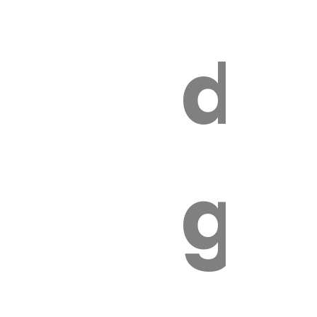
s
de
ires
ga