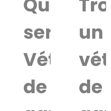
Quel
Tro
service
un
Vétérinai
vét
de
de