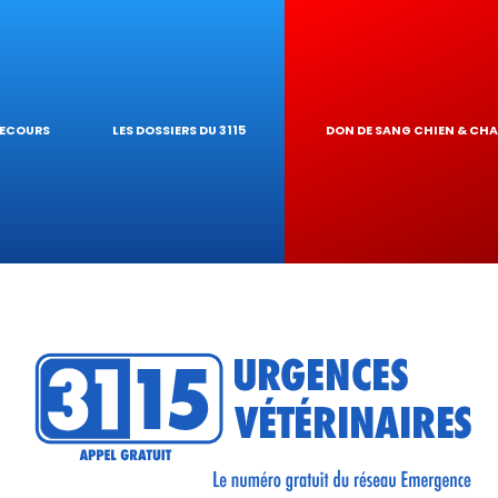
IQUES
AIRE
UR DE TOXICITÉ
SECOURS
LES DOSSIERS DU 3115
DON DE SANG CHIEN & CH
RÉSEAU
TIQUES VÉTÉRINA