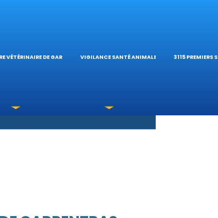
S OPHTALMOLOG
HÔPITAL VÉTÉRIN
CALCULATE
E VÉTÉRINAIRE DE GARDE
VIGILANCE SANTÉ ANIMALE
3115 PREMIERS 
XICATIONS
ÉTÉRINAIRES DU 
GUIDES PRA
UNE URGENCE?