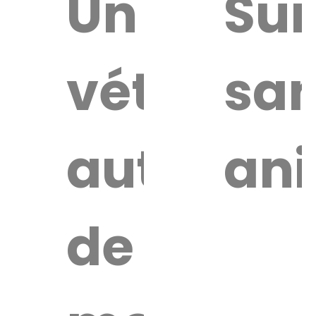
uver
Un
Sur
vétérinai
san
re
érinaire
autour
an
de