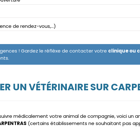
bsence de rendez-vous,...)
rgences ! Gardez le réflèxe de contacter votre
clinique ou 
ents.
ER UN VÉTÉRINAIRE SUR CARP
e suivre médicalement votre animal de compagnie, voici un 
 CARPENTRAS
(certains établissements ne souhaitant pas app