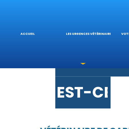
URGENCE
L’
ACCUEIL
LES URGENCES VÉTÉRINAIRES
VOTR
LES INTO
V
EST-CE 