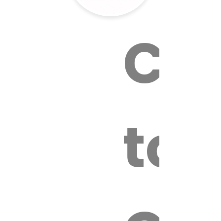
Cal
tox