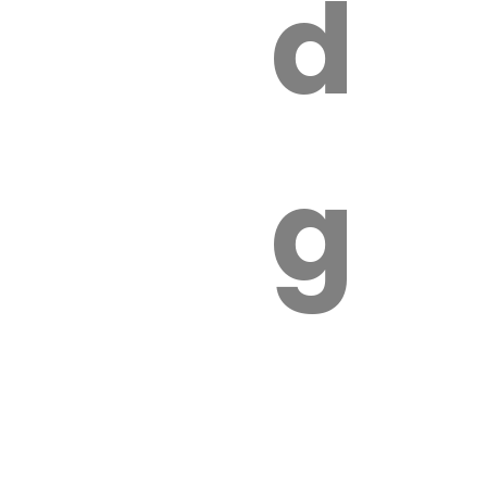
s
de
ires
ga