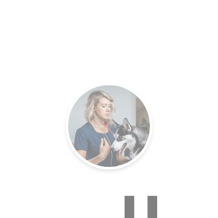
es.
Un