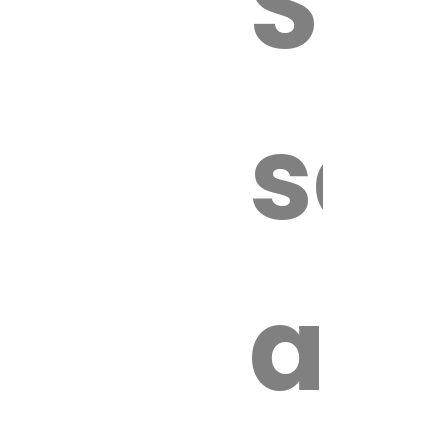
Sur
sa
an
é.