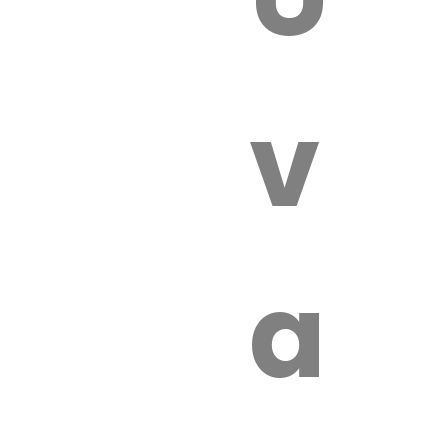
 VÉTÉRI
vét
aut