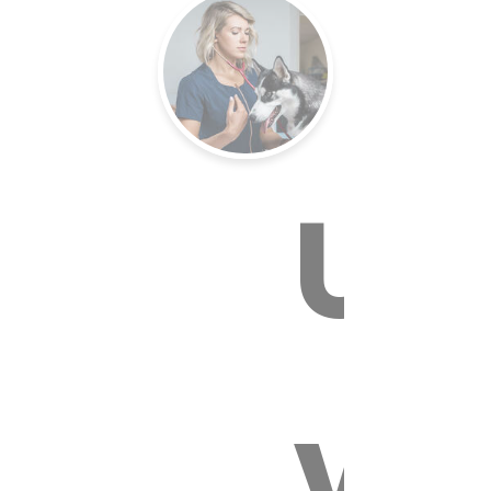
E VÉTÉR
Un
vé