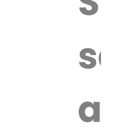
Sur
sa
an
é.