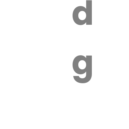
s
de
ires
ga