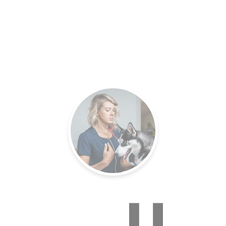
es.
Un