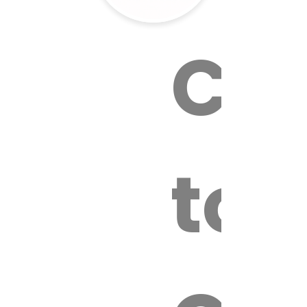
Cal
tox