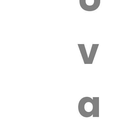
 VÉTÉRI
vét
aut