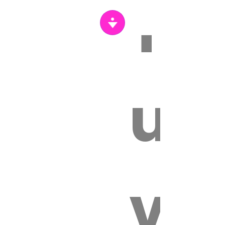
Tr
s
un
vét