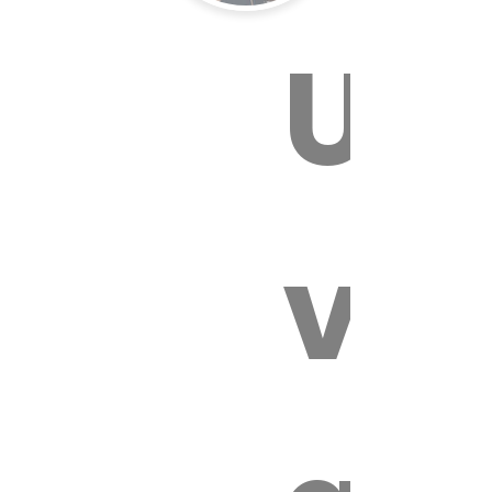
Un
E VÉTÉRI
vét
z