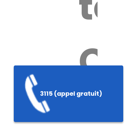
tox
Ch
3115 (appel gratuit)
ères,