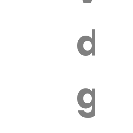
s
de
ires
ga