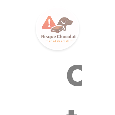
LANCE S
Ca