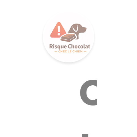
LANCE S
Ca