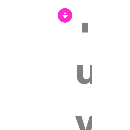
Tr
s
un
vét