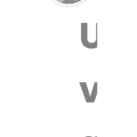
Un
E VÉTÉRI
vét