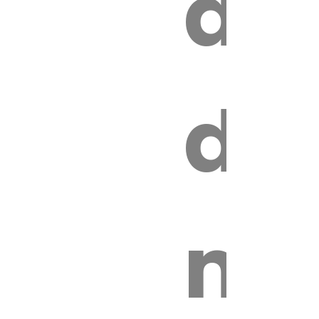
au
z
de
ire
mo