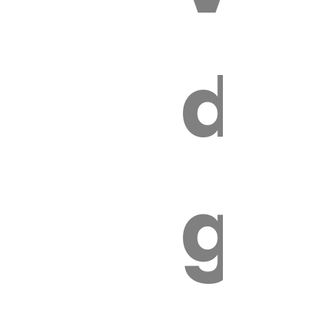
s
de
ires
ga