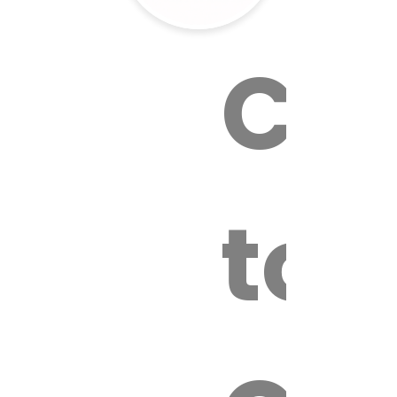
Cal
tox