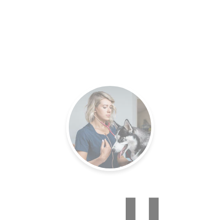
es.
Un