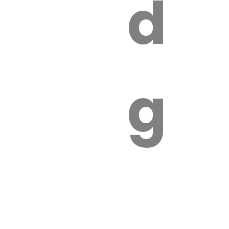
s
de
ires
ga