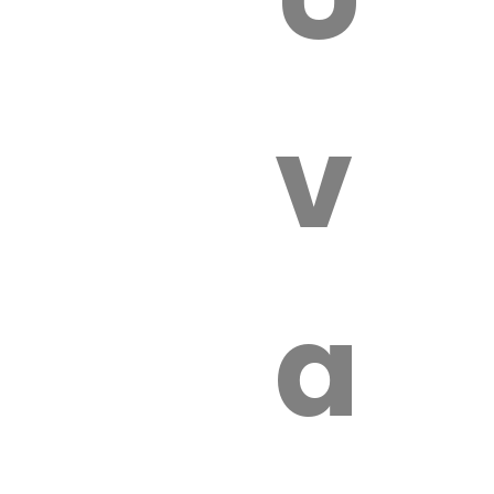
 VÉTÉRI
vét
aut