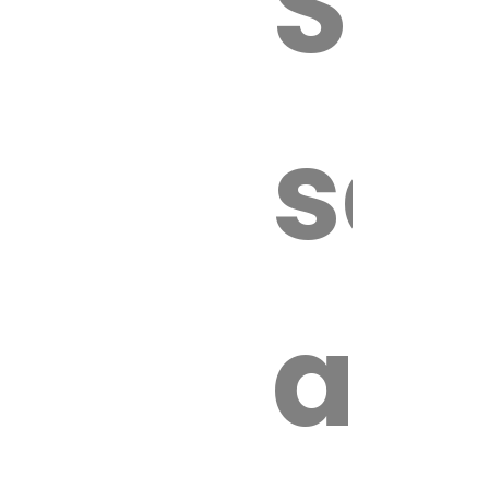
Sur
sa
an
é.