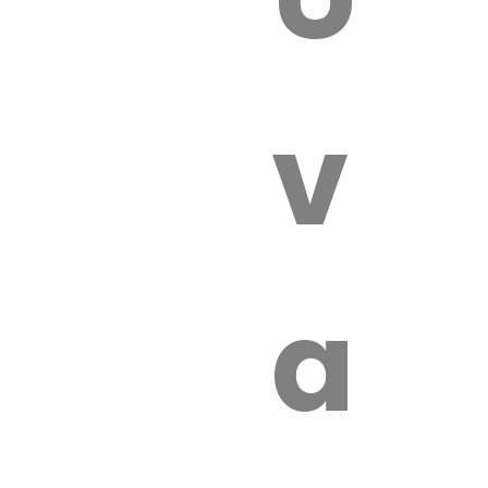
 VÉTÉRI
vét
aut