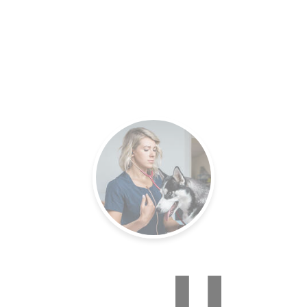
es.
Un