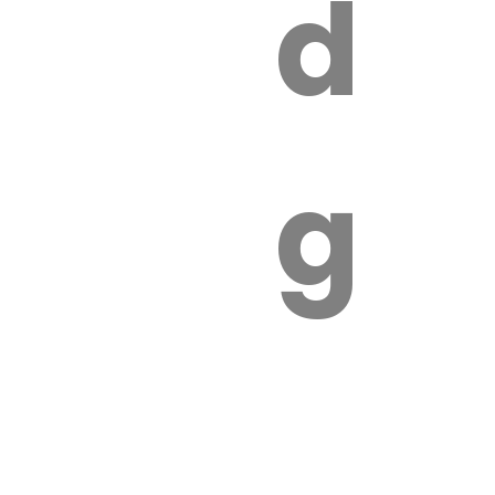
s
de
ires
ga