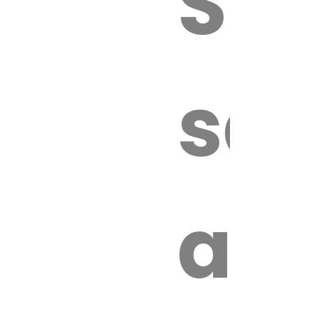
Sur
sa
an
é.