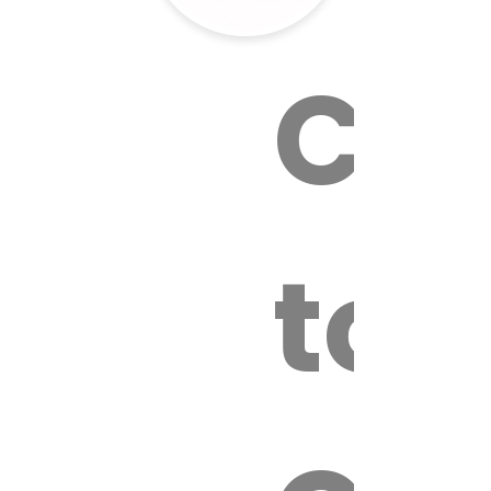
Cal
tox