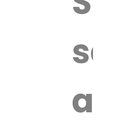
Sur
sa
an
é.