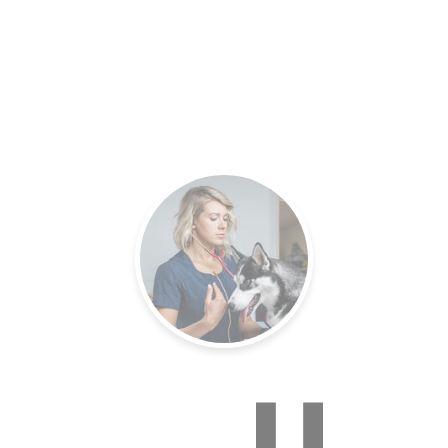
es.
Un