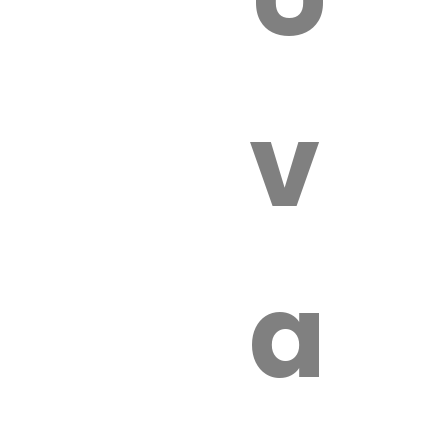
 VÉTÉRI
vét
aut