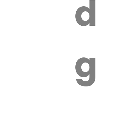
s
de
ires
ga