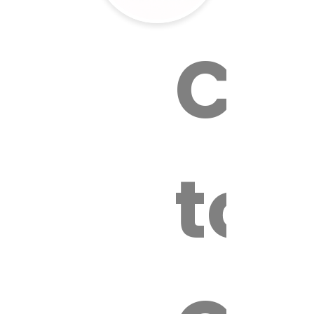
Cal
tox