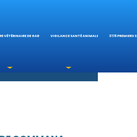
S OPHTALMOLOG
HÔPITAL VÉTÉRIN
CALCULATE
E VÉTÉRINAIRE DE GARDE
VIGILANCE SANTÉ ANIMALE
3115 PREMIERS 
XICATIONS
ÉTÉRINAIRES DU 
GUIDES PRA
UNE URGENCE?