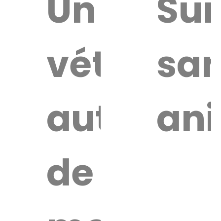
uver
Un
Sur
vétérinai
san
re
érinaire
autour
an
de