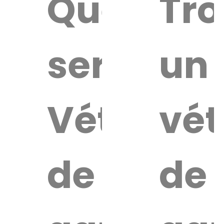
Quel
Tro
service
un
Vétérinai
vét
de
de