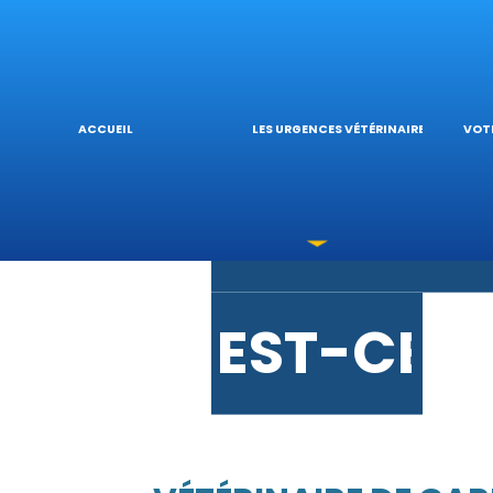
URGENCE
L’
ACCUEIL
LES URGENCES VÉTÉRINAIRES
VOTR
LES INTO
V
EST-CE 