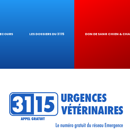
IQUES
AIRE
UR DE TOXICITÉ
SECOURS
LES DOSSIERS DU 3115
DON DE SANG CHIEN & CH
RÉSEAU
TIQUES VÉTÉRINA