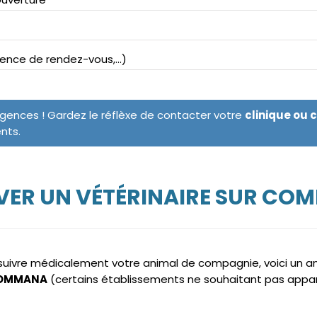
bsence de rendez-vous,...)
rgences ! Gardez le réflèxe de contacter votre
clinique ou 
ents.
VER UN VÉTÉRINAIRE SUR CO
e suivre médicalement votre animal de compagnie, voici un 
 COMMANA
(certains établissements ne souhaitant pas appar