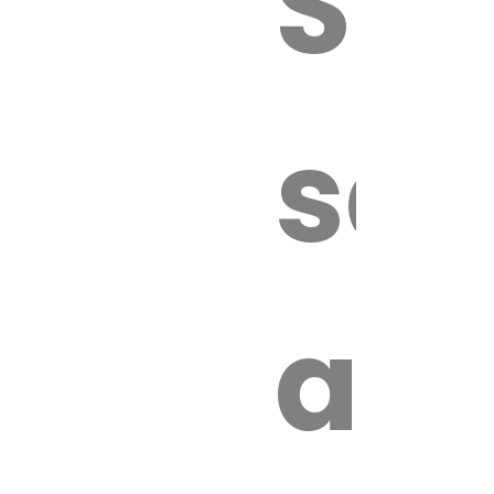
Sur
sa
an
é.