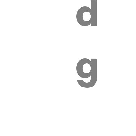
s
de
ires
ga