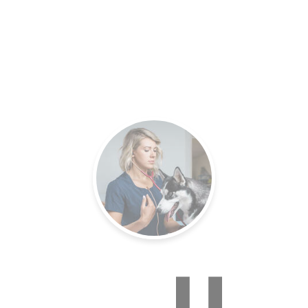
es.
Un