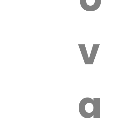
 VÉTÉRI
vét
aut