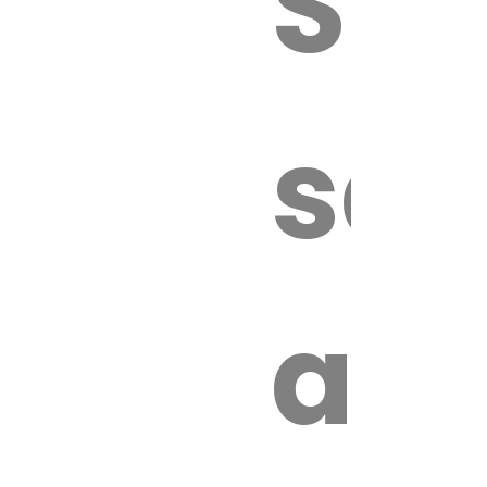
Sur
sa
an
é.