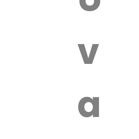
 VÉTÉRI
vét
aut