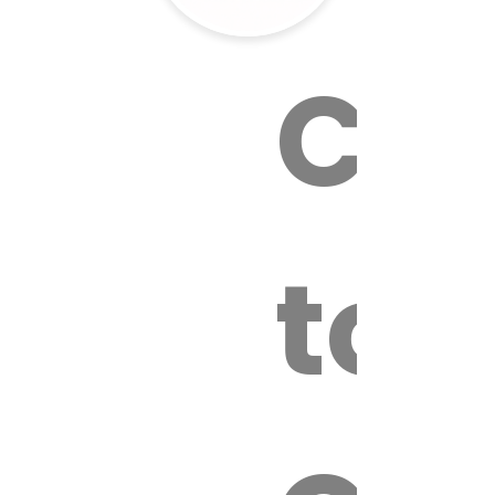
Cal
tox