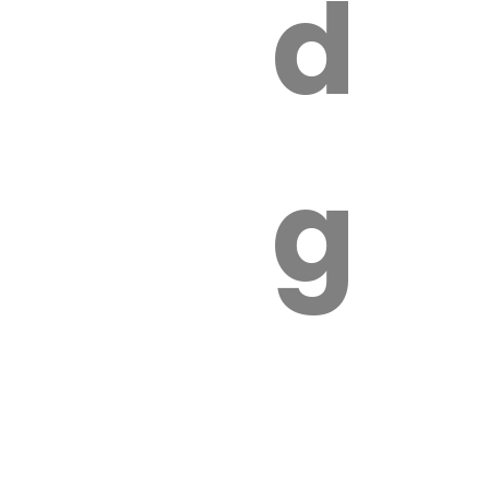
s
de
ires
ga