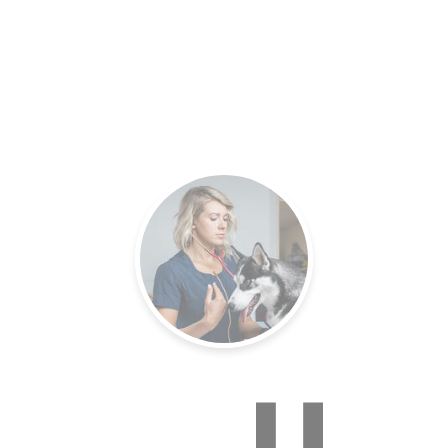
es.
Un