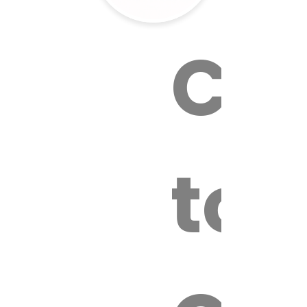
Cal
tox