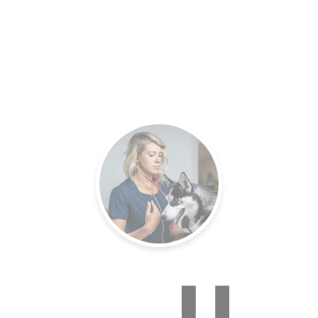
es.
Un