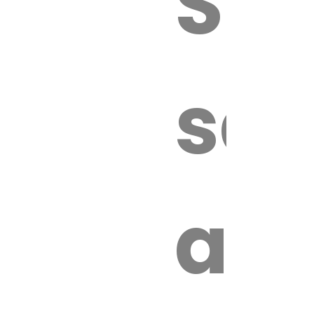
Sur
sa
an
é.