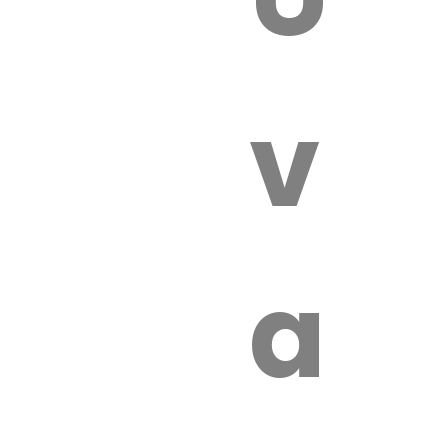
 VÉTÉRI
vét
aut