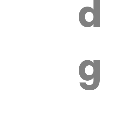
s
de
ires
ga