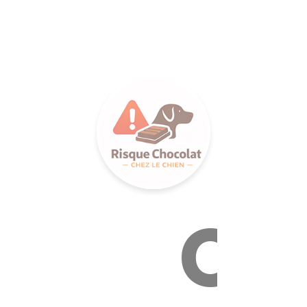
LANCE S
Ca