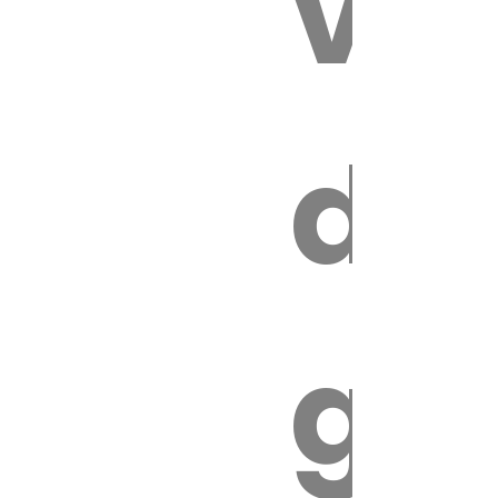
vét
es
de
ires
ga