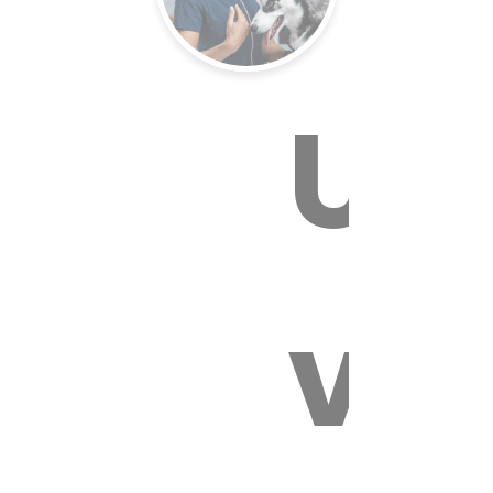
Un
E VÉTÉR
vét