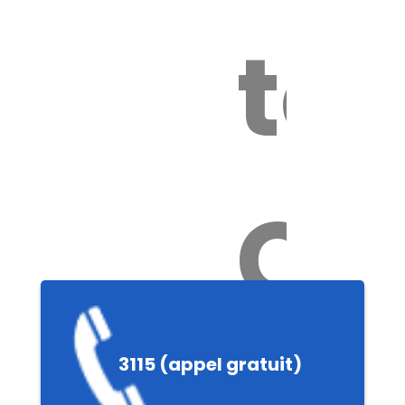
tox
Ch
e
3115 (appel gratuit)