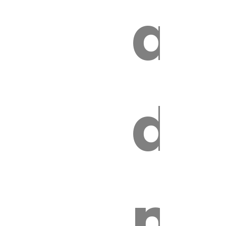
z
au
de
ire
mo