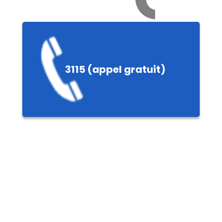
e
3115 (appel gratuit)
ières,