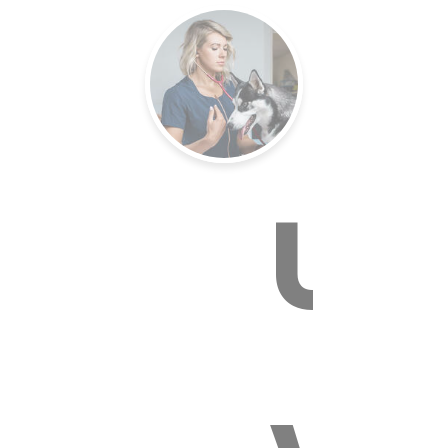
E VÉTÉR
Un