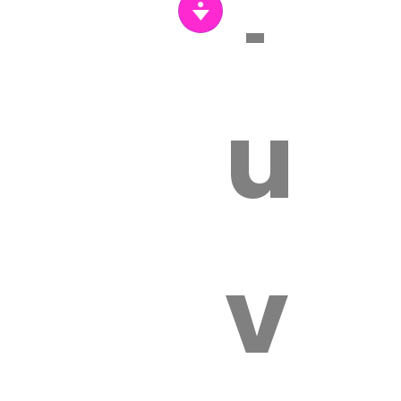
Tr
un
vét