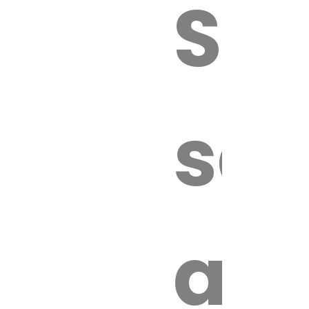
Sur
sa
an
é.