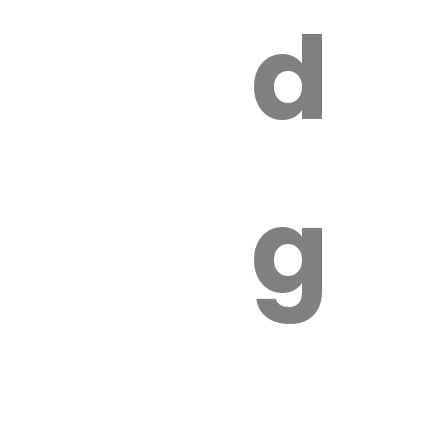
s
de
ires
ga