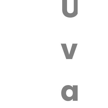
Un
 VÉTÉRI
vét
au