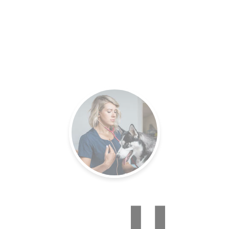
es.
Un