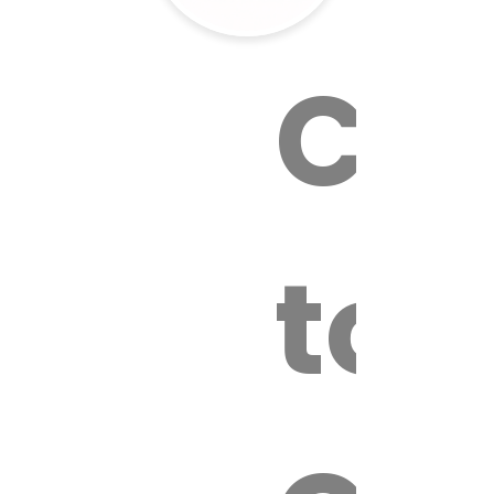
Cal
tox