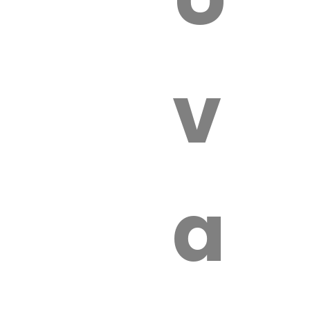
 VÉTÉRI
vét
aut