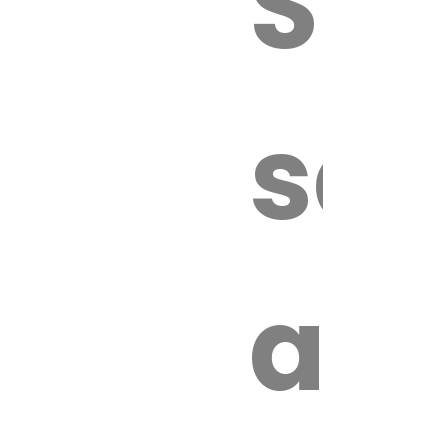
Sur
sa
an
é.