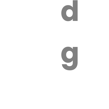
s
de
ires
ga