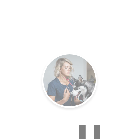
es.
Un