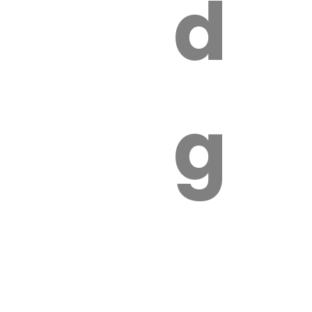
s
de
ires
ga