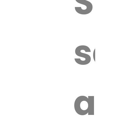
Sur
sa
an
é.