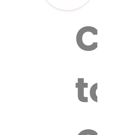
Cal
tox