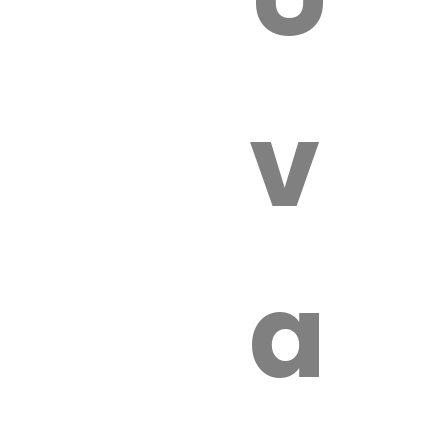
 VÉTÉRI
vét
aut