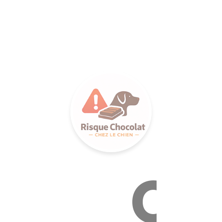
LANCE S
Ca