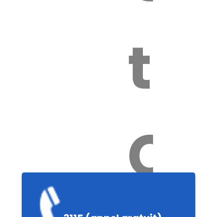
tox
Ch
e