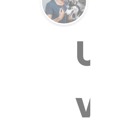
Un
E VÉTÉR
vé