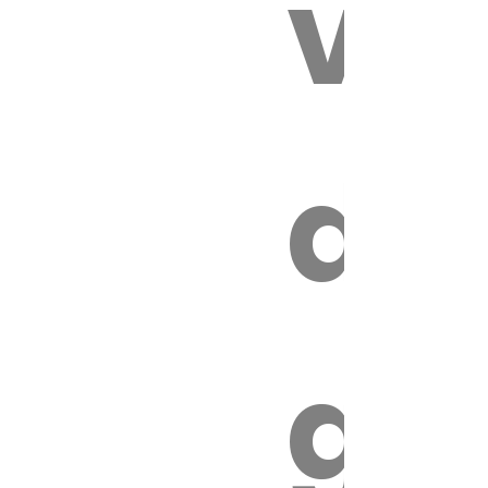
vé
es
de
ires
ga