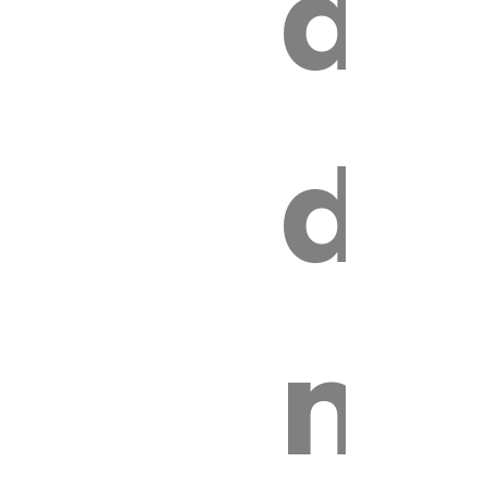
au
z
de
ire
mo