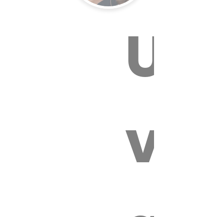
Un
E VÉTÉRI
vét