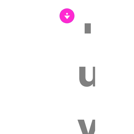
Tr
s
un
vét