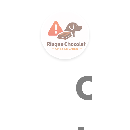
LANCE S
Ca