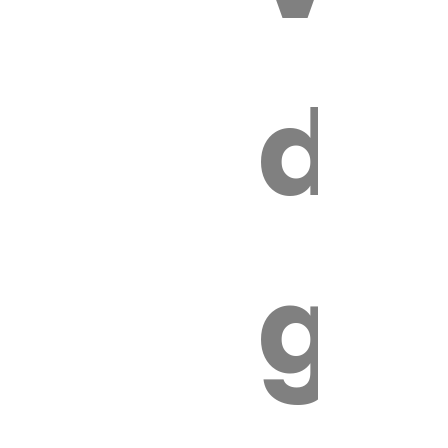
s
de
ires
ga