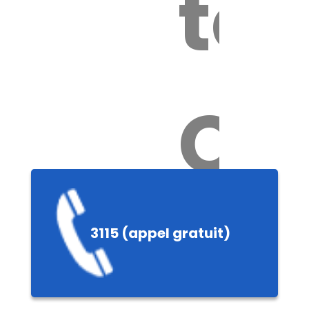
tox
Ch
3115 (appel gratuit)