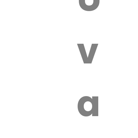
 VÉTÉRI
vét
aut