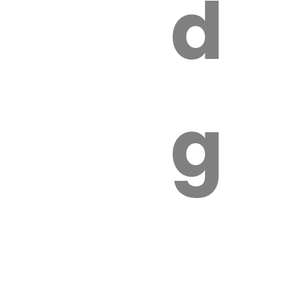
s
de
ires
ga