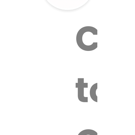
Cal
tox