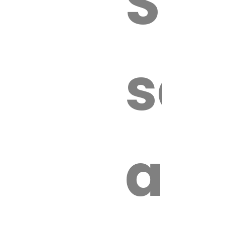
Sur
sa
an
é.