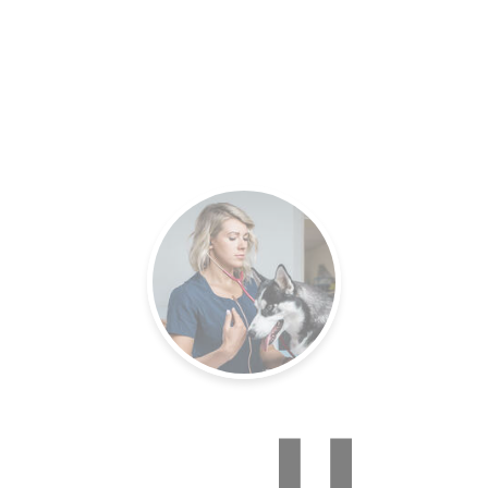
es.
Un