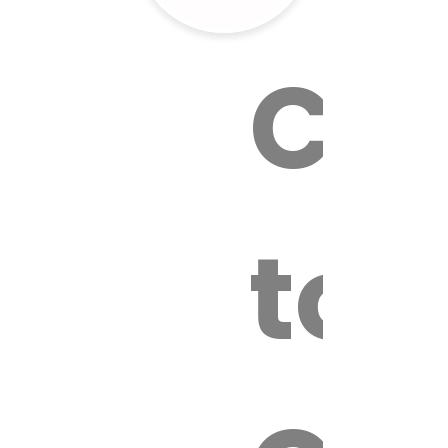
Cal
tox