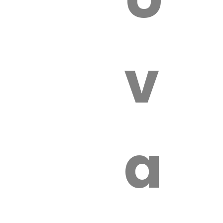
 VÉTÉRI
vét
aut