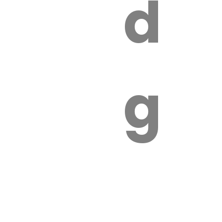
s
de
ires
ga