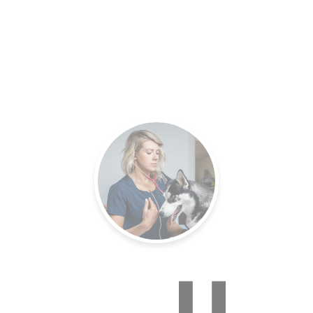
es.
Un