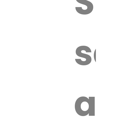
Sur
sa
an
é.