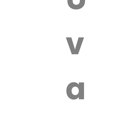
 VÉTÉRI
vét
aut