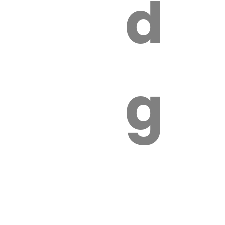
s
de
ires
ga