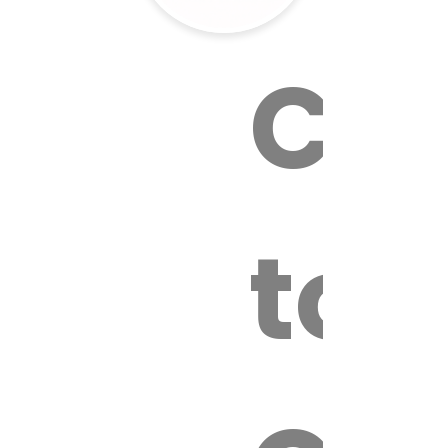
Cal
tox