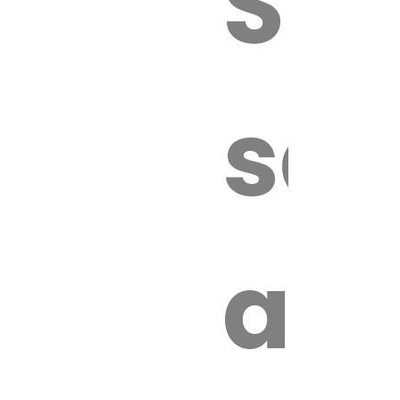
Sur
sa
an
é.