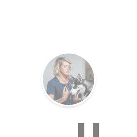
es.
Un