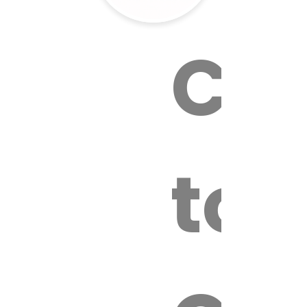
Cal
tox