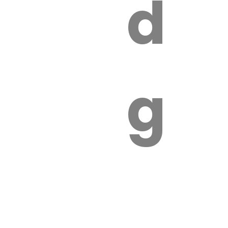
s
de
ires
ga