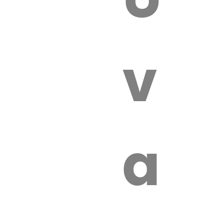
 VÉTÉRI
vét
aut