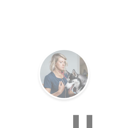
es.
Un