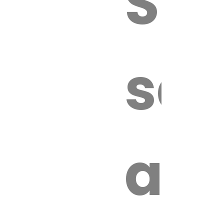
Sur
sa
an
é.